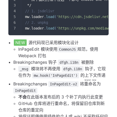
 */
// 1. jsdelivr
mw
.
loader
.
load
(
'https://cdn.jsdelivr.net/npm
// 2. unpkg
mw
.
loader
.
load
(
'https://unpkg.com/mediawiki-
NEW
源代码现已采用模块化设计
InPageEdit 模块使用
规范，使用
CommonJS
Webpack 打包
Breaking
changes
钩子
被删除
dfgh.i18n
模块将不再使用
钩子，它现
_msg
dfgh.i18n
在作为
的上下文传递
mw.hook('InPageEdit')
brand new
Breaking
changes
将
重命名
为
InPageEdit-v2
InPageEdit
不会
在此版本发布后的 3 个补丁内执行此变更
GitHub 仓库将进行重命名，将保留旧仓库到新
仓库的重定向
将保证即便使用插件的个人或 wiki 不采取任何应